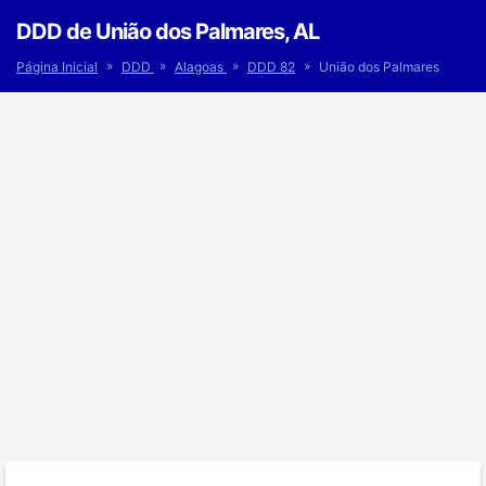
DDD de União dos Palmares, AL
»
»
»
»
Página Inicial
DDD
Alagoas
DDD 82
União dos Palmares