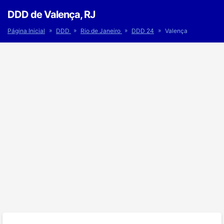
DDD de Valença, RJ
»
»
»
»
Página Inicial
DDD
Rio de Janeiro
DDD 24
Valença