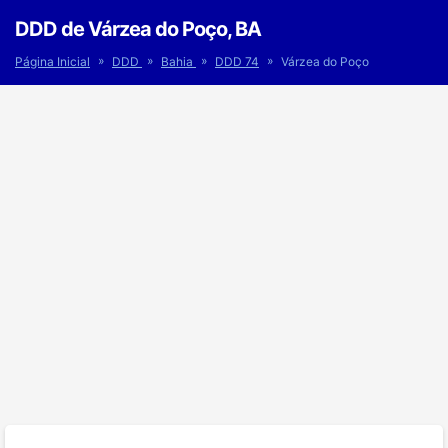
DDD de Várzea do Poço, BA
»
»
»
»
Página Inicial
DDD
Bahia
DDD 74
Várzea do Poço