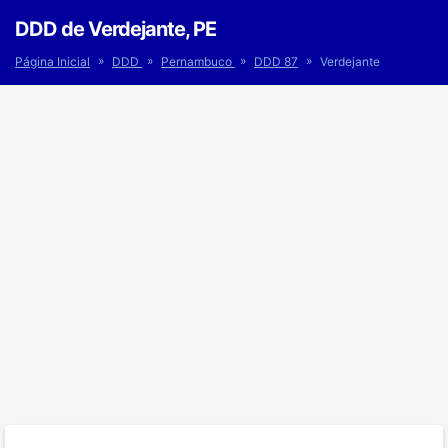
DDD de Verdejante, PE
»
»
»
»
Página Inicial
DDD
Pernambuco
DDD 87
Verdejante