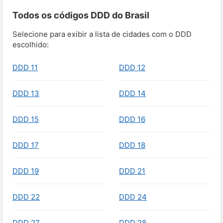
Todos os códigos DDD do Brasil
Selecione para exibir a lista de cidades com o DDD
escolhido:
DDD 11
DDD 12
DDD 13
DDD 14
DDD 15
DDD 16
DDD 17
DDD 18
DDD 19
DDD 21
DDD 22
DDD 24
DDD 27
DDD 28