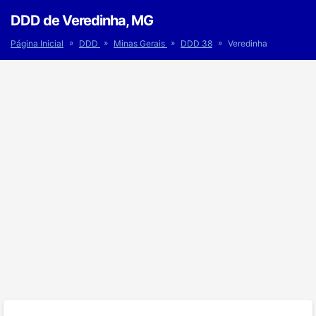
DDD de Veredinha, MG
»
»
»
»
Página Inicial
DDD
Minas Gerais
DDD 38
Veredinha