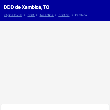
DDD de Xambioá, TO
»
»
»
»
Página Inicial
DDD
Tocantins
DDD 63
Xambioá